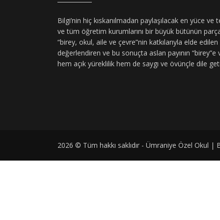
Bilgi’nin hiç kıskanılmadan paylaşılacak en yüce v
ve tüm öğretim kurumlarını bir büyük bütünün parçal
“birey, okul, aile ve çevre”nin katkılarıyla elde edile
değerlendiren ve bu sonuçta aslan payının “birey”e
hem açık yüreklilik hem de saygı ve övünçle dile get
2026 © Tüm hakkı saklıdır - Ümraniye Özel Okul | Bi