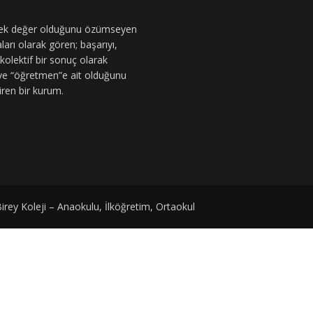
e tek değer olduğunu özümseyen
arı olarak gören; başarıyı,
n kolektif bir sonuç olarak
 ve “öğretmen”e ait olduğunu
iren bir kurum.
rey Koleji – Anaokulu, İlköğretim, Ortaokul