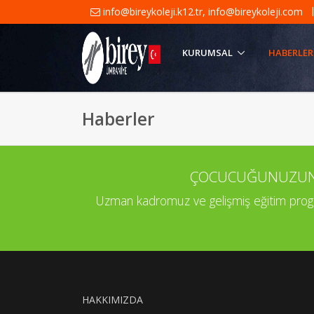
info@bireykoleji.k12.tr
,
info@bireykoleji.com
KURUMSAL
HABERLER
Haberler
ÇOCUCUĞUNUZUN P
Uzman kadromuz ve gelişmiş eğitim program
HAKKIMIZDA