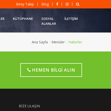
|
|
|
|
Birey Takip
Blog
LER
KÜTÜPHANE
SOSYAL
İLETIŞIM
ALANLAR
Ana Sayfa
/
Menüler
/
Haberler
HEMEN BILGI ALIN
BIZE ULAŞIN