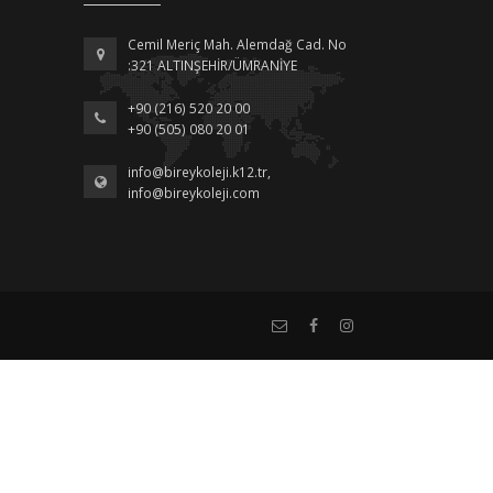
Cemil Meriç Mah. Alemdağ Cad. No
:321 ALTINŞEHİR/ÜMRANİYE
+90 (216) 520 20 00
+90 (505) 080 20 01
info@bireykoleji.k12.tr
,
info@bireykoleji.com