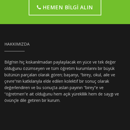
HEMEN BILGI ALIN
HAKKIMIZDA
Bilgi’nin hiç kıskanılmadan paylaşılacak en yüce ve tek değer
olduğunu özümseyen ve tüm öğretim kurumlarını bir büyük
bütünün parçaları olarak gören; başarıyı, “birey, okul, aile ve
çevre”nin katkılarıyla elde edilen kolektif bir sonuç olarak
değerlendiren ve bu sonuçta aslan payının “birey”e ve
“öğretmen”e ait olduğunu hem açık yüreklilik hem de saygı ve
övünçle dile getiren bir kurum.