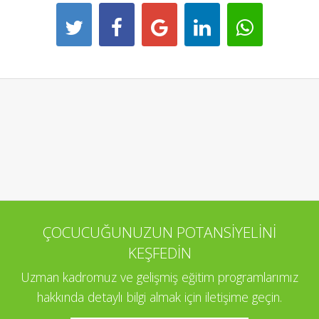
ÇOCUCUĞUNUZUN POTANSİYELİNİ
KEŞFEDİN
Uzman kadromuz ve gelişmiş eğitim programlarımız
hakkında detaylı bilgi almak için iletişime geçin.