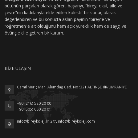
bütünün parçaları olarak gören; başarıyı, “birey, okul, aile ve
çevre”nin katkılarıyla elde edilen kolektif bir sonuç olarak
değerlendiren ve bu sonuçta aslan payının “birey”e ve
“öğretmen”e ait olduğunu hem açık yüreklilik hem de saygı ve
övünçle dile getiren bir kurum.
BIZE ULAŞIN
Cemil Meriç Mah. Alemdağ Cad. No :321 ALTINŞEHİR/ÜMRANİYE
+90 (216) 520 20 00
+90 (505) 080 20 01
info@bireykoleji.k12.tr
,
info@bireykoleji.com