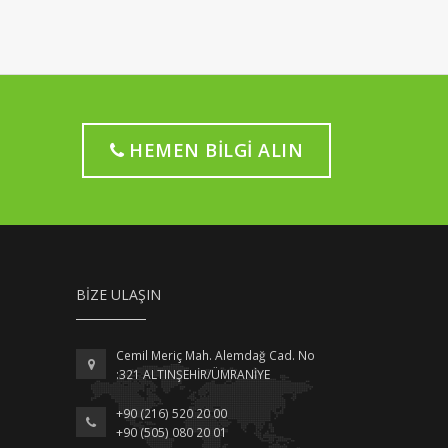
HEMEN BILGI ALIN
BIZE ULAŞIN
Cemil Meriç Mah. Alemdağ Cad. No
:321 ALTINŞEHİR/ÜMRANİYE
+90 (216) 520 20 00
+90 (505) 080 20 01