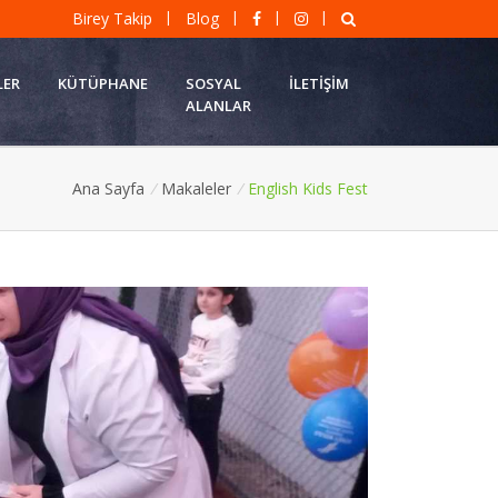
|
|
|
|
Birey Takip
Blog
LER
KÜTÜPHANE
SOSYAL
İLETIŞIM
ALANLAR
Ana Sayfa
/
Makaleler
/
English Kids Fest