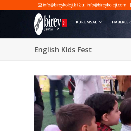
info@bireykoleji.k12.tr
,
info@bireykoleji.com
KURUMSAL
HABERLER
English Kids Fest