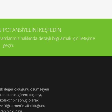
OTANSİYELİNİ KEŞFEDİN
larımız hakkında detaylı bilgi almak için iletişime
geçin.
e tek değer olduğunu özümseyen
arı olarak gören; başarıyı,
n kolektif bir sonuç olarak
 ve “öğretmen”e ait olduğunu
iren bir kurum.