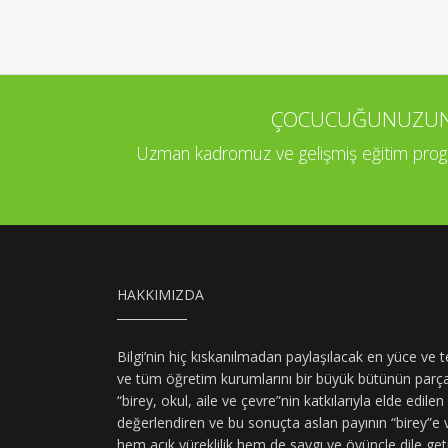
ÇOCUCUĞUNUZUN P
Uzman kadromuz ve gelişmiş eğitim program
HAKKIMIZDA
Bilgi’nin hiç kıskanılmadan paylaşılacak en yüce v
ve tüm öğretim kurumlarını bir büyük bütünün parçal
“birey, okul, aile ve çevre”nin katkılarıyla elde edile
değerlendiren ve bu sonuçta aslan payının “birey”e
hem açık yüreklilik hem de saygı ve övünçle dile get