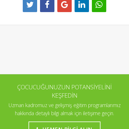
ÇOCUCUĞUNUZUN POTANSİYELİNİ
KEŞFEDİN
Uzman kadromuz ve gelişmiş eğitim programlarımız
hakkında detaylı bilgi almak için iletişime geçin.