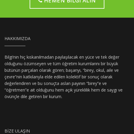
HEMEN BILGI ALIN
HAKKIMIZDA
Bilgi’nin hiç kıskanılmadan paylaşılacak en yüce ve tek değer
olduğunu özümseyen ve tüm öğretim kurumlarını bir büyük
bütünün parçaları olarak gören; başarıyı, “birey, okul, aile ve
çevre”nin katkılarıyla elde edilen kolektif bir sonuç olarak
değerlendiren ve bu sonuçta aslan payının “birey”e ve
“öğretmen”e ait olduğunu hem açık yüreklilik hem de saygı ve
övünçle dile getiren bir kurum.
BIZE ULAŞIN