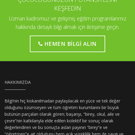
KEŞFEDİN
Uzman kadromuz ve gelişmiş eğitim programlarımız
hakkında detaylı bilgi almak için iletişime geçin.
HEMEN BILGI ALIN
HAKKIMIZDA
Bilgi’nin hiç kıskanılmadan paylaşılacak en yüce ve tek değer
olduğunu özümseyen ve tüm öğretim kurumlarını bir büyük
bütünün parçaları olarak gören; başarıyı, “birey, okul, aile ve
çevre”nin katkılarıyla elde edilen kolektif bir sonuç olarak
değerlendiren ve bu sonuçta aslan payının “birey”e ve
“öğretmen”e ait olduğunu hem açık yüreklilik hem de saygı ve