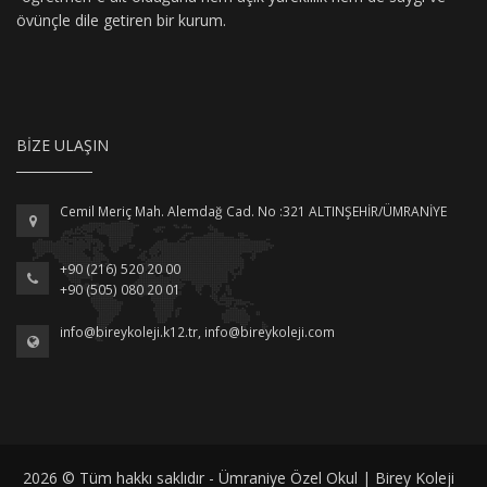
övünçle dile getiren bir kurum.
BIZE ULAŞIN
Cemil Meriç Mah. Alemdağ Cad. No :321 ALTINŞEHİR/ÜMRANİYE
+90 (216) 520 20 00
+90 (505) 080 20 01
info@bireykoleji.k12.tr
,
info@bireykoleji.com
2026 © Tüm hakkı saklıdır - Ümraniye Özel Okul | Birey Koleji