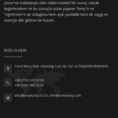
çevre”nin katkılarıyla elde edilen kolektif bir sonuç olarak
değerlendiren ve bu sonuçta aslan payının “birey”e ve
“öğretmen”e ait olduğunu hem açık yüreklilik hem de saygı ve
övünçle dile getiren bir kurum.
BIZE ULAŞIN
Cemil Meriç Mah. Alemdağ Cad. No :321 ALTINŞEHİR/ÜMRANİYE
+90 (216) 520 20 00
+90 (505) 080 20 01
info@bireykoleji.k12.tr
,
info@bireykoleji.com