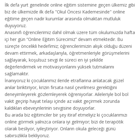
İlk defa yurt genelinde online eğitim sistemine geçen ülkemiz gibi
biz de ülkemizde ilk defa "Okul Öncesi Kademesinde" online
eğitime geçen nadir kurumlar arasında olmaktan mutluluk
duyuyoruz.
Anasınıfı öğrencilerimiz dahil olmak üzere tüm okulumuzda hafta
içi her gün “Online Eğitim Sürecimiz” devam etmektedir. Bu
süreçte öncelikli hedefimiz; öğrencilerimizin alışık olduğu düzeni
devam ettirmek, arkadaşlarıyla, öğretmenleriyle görüşmelerini
sağlayarak, koşulsuz sevgi ile süreci en iyi şekilde
değerlendirmek ve motivasyonlarını yüksek tutmalarını
sağlamaktır.
İnanıyoruz ki çocuklarımız ileride etraflarına anlatacak güzel
anılar biriktiriyor, krizin fırsata nasıl çevrilmesi gerektiğini
deneyimleyerek gözlemleyerek öğreniyorlar. Aileleriyle bol bol
vakit geçirip hayat telaşı içinde az vakit geçirmek zorunda
kaldıkları ebeveynlerinin sevgisine doyuyorlar.
Bu arada biz eğitimciler bir şey itiraf etmeliyiz ki çocuklarımızı
online görmek yalnızca onlara iyi gelmiyor; bizi de terapötik
olarak besliyor, iyileştiriyor. Onların okula geleceği günü
sabırsızlıkla bekliyoruz.