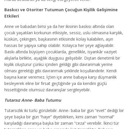
Baskıcı ve Otoriter Tutumun Çocuğun Kişilik Gelişimine
Etkileri
Anne ve babadan birisi ya da her ikisinin baskısı altında olan
çocuk yaşatılan korkunun etkisiyle, sessiz, uslu olmasına karşılık,
küskün, çekingen, başkasının etkisinde kolay kalabilen, aşırı
hassas bir yapıya sahip olabilir. Kolayca her şeye ağlayabilir.
Baskı altında büyüyen çocuklarda, genellikle, isyankâr vaziyet
alışlarla birlikte, aşağılık duygusu gelişebilir. Dıştan denetimli bir
kişilik oluşturur çünkü içinden geldiği gibi davranmak yerine
olması gerektiği gibi davranmak şeklinde koşullandırılır. Kendi
başına karar veremez. İçten içe anne babaya karşı düşmanlık
besleyerek eline bir fırsat geçtiğinde ya da kendini güçlü
hissettiğinde olumsuz davranışlar sergileyebilir.
Tutarsız Anne- Baba Tutumu
Tutarsızlık iki türlü görülebilir. Anne- baba bir gün “evet” dediği bir
şeye başka bir gün “hayır” diyebilirken, kimi zaman “normal”
karşıladığı davranışa başka bir zaman “ceza” verebilir. İkinci tür