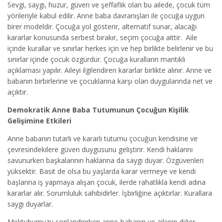
Sevgi, saygı, huzur, güven ve şeffaflık olan bu ailede, çocuk tüm
yönleriyle kabul edilir. Anne baba davranışları ile çocuğa uygun
birer modeldir. Çocuğa yol gösterir, alternatif sunar, alacağı
kararlar konusunda serbest bırakır, seçim çocuğa aittir. Aile
içinde kurallar ve sınırlar herkes için ve hep birlikte belirlenir ve bu
sınırlar içinde çocuk özgürdür. Çocuğa kuralların mantıklı
açıklaması yapılır. Aileyi ilgilendiren kararlar birlikte alınır. Anne ve
babanın birbirlerine ve çocuklarına karşı olan duygularında net ve
açıktır.
Demokratik Anne Baba Tutumunun Çocuğun Kişilik
Gelişimine Etkileri
Anne babanın tutarlı ve kararlı tutumu çocuğun kendisine ve
çevresindekilere güven duygusunu geliştirir. Kendi haklarını
savunurken başkalarının haklarına da saygı duyar. Özgüvenleri
yüksektir. Basit de olsa bu yaşlarda karar vermeye ve kendi
başlarına iş yapmaya alışan çocuk, ilerde rahatlıkla kendi adına
kararlar alır. Sorumluluk sahibidirler. İşbirliğine açıktırlar. Kurallara
saygı duyarlar.
Mektubumuzu sonlandırırken anne-babanın ve ailenin diğer