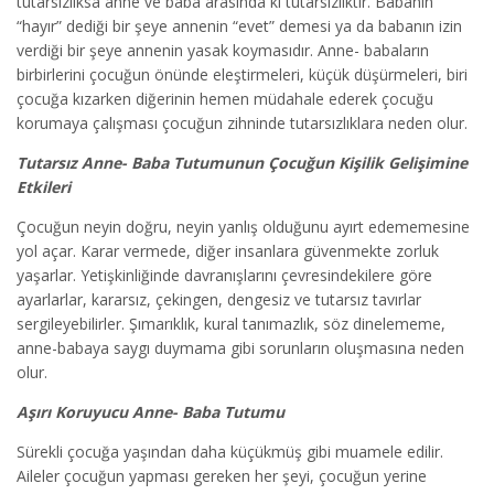
tutarsızlıksa anne ve baba arasında ki tutarsızlıktır. Babanın
“hayır” dediği bir şeye annenin “evet” demesi ya da babanın izin
verdiği bir şeye annenin yasak koymasıdır. Anne- babaların
birbirlerini çocuğun önünde eleştirmeleri, küçük düşürmeleri, biri
çocuğa kızarken diğerinin hemen müdahale ederek çocuğu
korumaya çalışması çocuğun zihninde tutarsızlıklara neden olur.
Tutarsız Anne- Baba Tutumunun Çocuğun Kişilik Gelişimine
Etkileri
Çocuğun neyin doğru, neyin yanlış olduğunu ayırt edememesine
yol açar. Karar vermede, diğer insanlara güvenmekte zorluk
yaşarlar. Yetişkinliğinde davranışlarını çevresindekilere göre
ayarlarlar, kararsız, çekingen, dengesiz ve tutarsız tavırlar
sergileyebilirler. Şımarıklık, kural tanımazlık, söz dinelememe,
anne-babaya saygı duymama gibi sorunların oluşmasına neden
olur.
Aşırı Koruyucu Anne- Baba Tutumu
Sürekli çocuğa yaşından daha küçükmüş gibi muamele edilir.
Aileler çocuğun yapması gereken her şeyi, çocuğun yerine