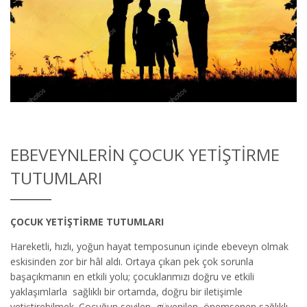
EBEVEYNLERIN ÇOCUK YETIŞTIRME
TUTUMLARI
ÇOCUK YETİŞTİRME TUTUMLARI
Hareketli, hızlı, yoğun hayat temposunun içinde ebeveyn olmak
eskisinden zor bir h
â
l aldı. Ortaya çıkan pek çok sorunla
başaçıkmanın en etkili yolu; çocuklarımızı doğru ve etkili
yaklaşımlarla sağlıklı bir ortamda, doğru bir iletişimle
yetiştirebilmek.
Çocuğun sevilen, güvenilen, önemsenen sağlıklı