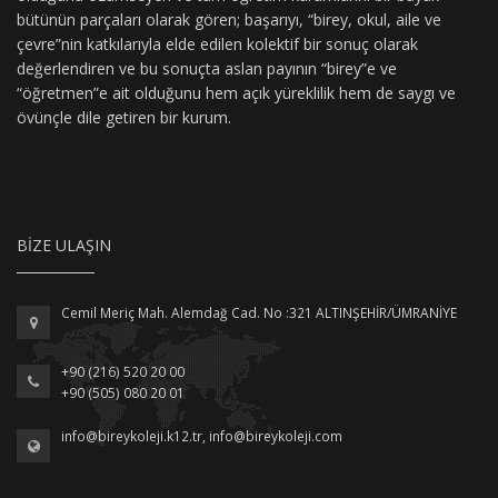
bütünün parçaları olarak gören; başarıyı, “birey, okul, aile ve
çevre”nin katkılarıyla elde edilen kolektif bir sonuç olarak
değerlendiren ve bu sonuçta aslan payının “birey”e ve
“öğretmen”e ait olduğunu hem açık yüreklilik hem de saygı ve
övünçle dile getiren bir kurum.
BIZE ULAŞIN
Cemil Meriç Mah. Alemdağ Cad. No :321 ALTINŞEHİR/ÜMRANİYE
+90 (216) 520 20 00
+90 (505) 080 20 01
info@bireykoleji.k12.tr
,
info@bireykoleji.com