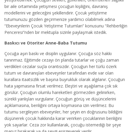
bir aile ortamında yetişmesi çocuğun kişiliğini, davranış
modellerini ve geleceğini şekillendirir.
Çocuk yetiştirme
tutumunuzu gözden geçirmenize yardımcı olabilmek adına
“Ebeveynlerin Çocuk Yetiştirme Tutumları” konusunu “Rehberliğin
Penceresi”nden bir mektupla sizinle paylaşmak istedik.
Baskıcı ve Otoriter Anne-Baba Tutumu
Çocuğa aşırı baskı ve disiplin uygulanır. Çocuğa söz hakkı
tanınmaz. Eğitimde cezayı ön planda tutarlar ve çoğu zaman
verdikleri cezalar suçla orantısızdır. Çocuğun her türlü özerk
tutum ve davranışları ebeveynler tarafından evde var olan
kurallara itaatsizlik ve başına buyrukluk olarak algılanır. Çocuğun
hata yapmasına fırsat verilmez. Eleştiri ve aşağılama çok sık
görülür. Çocuğun olumlu hareketleri görmezden gelinirken,
sürekli yanlışları vurgulanır. Çocuğun görüş ve düşüncelerini
açıklamasına, benliğini ortaya koymasına izin verilmez. Bu
tutumu sergileyen ebeveynler, her şeyin en doğrusunu bildiğini
düşünerek çocuk hakkında karar verirken çocuklarının benliğini
yok sayarlar. Ceza zor kullanılarak, çocuğu istemediği bir şeye
maruz bırakarak ya da sevgi esirgeyerek verilir.