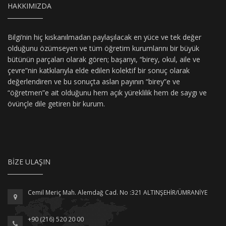
HAKKIMIZDA
Bilgi’nin hiç kıskanılmadan paylaşılacak en yüce ve tek değer
olduğunu özümseyen ve tüm öğretim kurumlarını bir büyük
bütünün parçaları olarak gören; başarıyı, “birey, okul, aile ve
çevre”nin katkılarıyla elde edilen kolektif bir sonuç olarak
değerlendiren ve bu sonuçta aslan payının “birey”e ve
“öğretmen”e ait olduğunu hem açık yüreklilik hem de saygı ve
övünçle dile getiren bir kurum.
BIZE ULAŞIN
Cemil Meriç Mah. Alemdağ Cad. No :321 ALTINŞEHİR/ÜMRANİYE
+90 (216) 520 20 00