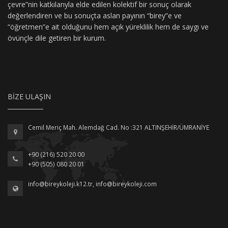
çevre”nin katkılarıyla elde edilen kolektif bir sonuç olarak
değerlendiren ve bu sonuçta aslan payının “birey”e ve
“öğretmen”e ait olduğunu hem açık yüreklilik hem de saygı ve
övünçle dile getiren bir kurum.
BIZE ULAŞIN
Cemil Meriç Mah. Alemdağ Cad. No :321 ALTINŞEHİR/ÜMRANİYE
+90 (216) 520 20 00
+90 (505) 080 20 01
info@bireykoleji.k12.tr
,
info@bireykoleji.com