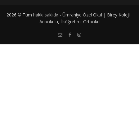
2026 © Tüm hakkı saklıdır - Ümraniye Özel Okul | Birey Koleji
– Anaokulu, İlköğretim, Ortaokul