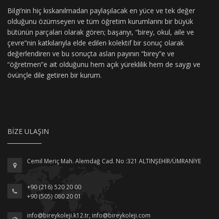
Bilgi’nin hiç kıskanılmadan paylaşılacak en yüce ve tek değer
olduğunu özümseyen ve tüm öğretim kurumlarını bir büyük
bütünün parçaları olarak gören; başarıyı, “birey, okul, aile ve
çevre”nin katkılarıyla elde edilen kolektif bir sonuç olarak
değerlendiren ve bu sonuçta aslan payının “birey”e ve
“öğretmen”e ait olduğunu hem açık yüreklilik hem de saygı ve
övünçle dile getiren bir kurum.
BIZE ULAŞIN
Cemil Meriç Mah. Alemdağ Cad. No :321 ALTINŞEHİR/ÜMRANİYE
+90 (216) 520 20 00
+90 (505) 080 20 01
info@bireykoleji.k12.tr
,
info@bireykoleji.com