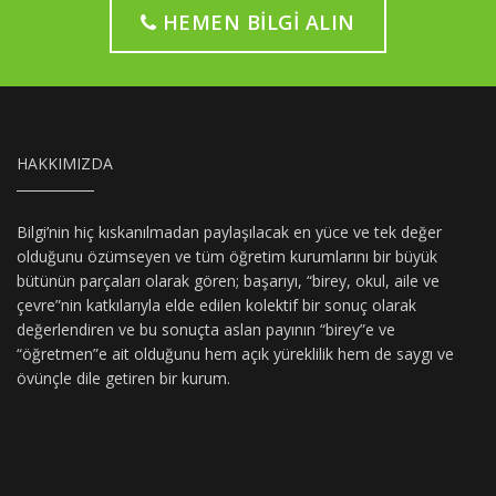
HEMEN BILGI ALIN
HAKKIMIZDA
Bilgi’nin hiç kıskanılmadan paylaşılacak en yüce ve tek değer
olduğunu özümseyen ve tüm öğretim kurumlarını bir büyük
bütünün parçaları olarak gören; başarıyı, “birey, okul, aile ve
çevre”nin katkılarıyla elde edilen kolektif bir sonuç olarak
değerlendiren ve bu sonuçta aslan payının “birey”e ve
“öğretmen”e ait olduğunu hem açık yüreklilik hem de saygı ve
övünçle dile getiren bir kurum.