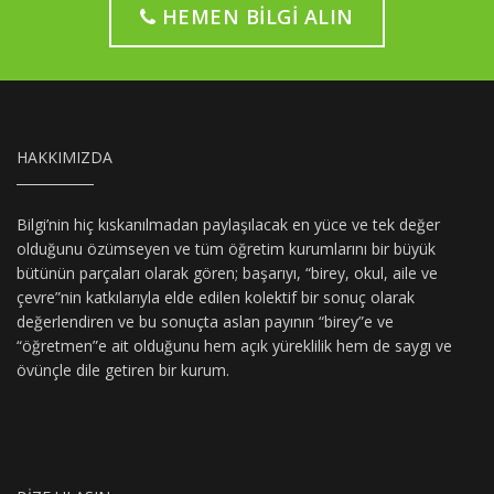
HEMEN BILGI ALIN
HAKKIMIZDA
Bilgi’nin hiç kıskanılmadan paylaşılacak en yüce ve tek değer
olduğunu özümseyen ve tüm öğretim kurumlarını bir büyük
bütünün parçaları olarak gören; başarıyı, “birey, okul, aile ve
çevre”nin katkılarıyla elde edilen kolektif bir sonuç olarak
değerlendiren ve bu sonuçta aslan payının “birey”e ve
“öğretmen”e ait olduğunu hem açık yüreklilik hem de saygı ve
övünçle dile getiren bir kurum.