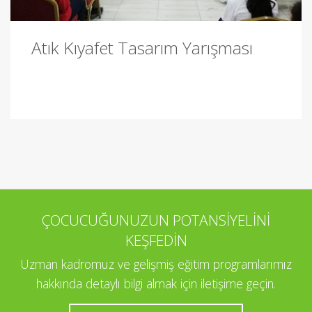
Atık Kıyafet Tasarım Yarışması
ÇOCUCUĞUNUZUN POTANSİYELİNİ
KEŞFEDİN
Uzman kadromuz ve gelişmiş eğitim programlarımız
hakkında detaylı bilgi almak için iletişime geçin.