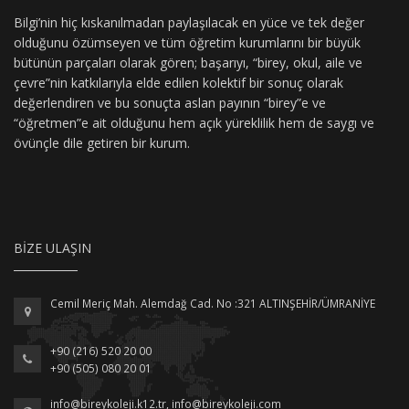
Bilgi’nin hiç kıskanılmadan paylaşılacak en yüce ve tek değer
olduğunu özümseyen ve tüm öğretim kurumlarını bir büyük
bütünün parçaları olarak gören; başarıyı, “birey, okul, aile ve
çevre”nin katkılarıyla elde edilen kolektif bir sonuç olarak
değerlendiren ve bu sonuçta aslan payının “birey”e ve
“öğretmen”e ait olduğunu hem açık yüreklilik hem de saygı ve
övünçle dile getiren bir kurum.
BIZE ULAŞIN
Cemil Meriç Mah. Alemdağ Cad. No :321 ALTINŞEHİR/ÜMRANİYE
+90 (216) 520 20 00
+90 (505) 080 20 01
info@bireykoleji.k12.tr
,
info@bireykoleji.com