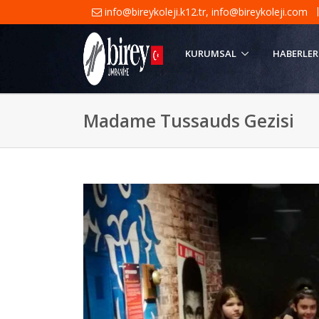
info@bireykoleji.k12.tr
,
info@bireykoleji.com
KURUMSAL
HABERLER
Madame Tussauds Gezisi