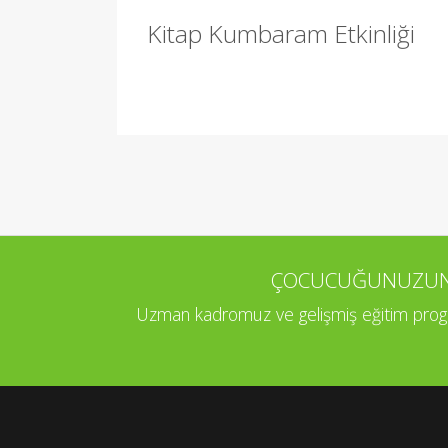
Kitap Kumbaram Etkinliği
ÇOCUCUĞUNUZUN P
Uzman kadromuz ve gelişmiş eğitim program