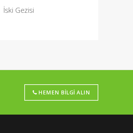
İski Gezisi
HEMEN BILGI ALIN