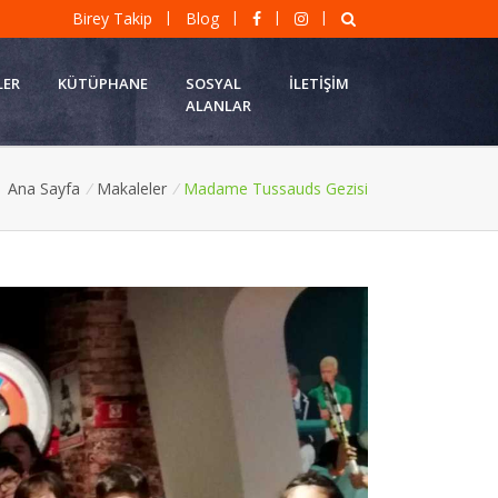
|
|
|
|
Birey Takip
Blog
LER
KÜTÜPHANE
SOSYAL
İLETIŞIM
ALANLAR
Ana Sayfa
/
Makaleler
/
Madame Tussauds Gezisi