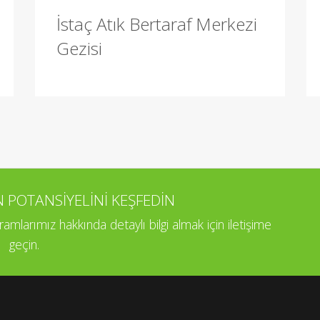
İstaç Atık Bertaraf Merkezi
Gezisi
OTANSİYELİNİ KEŞFEDİN
larımız hakkında detaylı bilgi almak için iletişime
geçin.