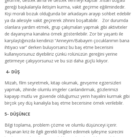
getirme, destek alma ve destek vermeyi kapsar .İnsan doğası
gereği başkalarıyla iletişim kurma, vakit geçirme eğilimindedir.
Kişi morali bozuk olduğunda bir arkadaşını arayıp sohbet edebilir
ya da ailesiyle vakit geçirerek zihnini boşaltabilir. Zor durumda
olanlara yardım etmek, grup çalışmaları yapmak gibi aktiviteler
de dayanışma kanalına örnek gösterilebilir. Zor bir yaşantı ile
karşılaştığınızda kendinizi “Anneyim/Babayım çocuklarımın bana
ihtiyacı var” derken buluyorsanız bu baş etme becerisini
kullanıyorsunuz diyebiliriz çünkü rolünüzün gereğini yerine
getirmeye çalışıyorsunuz ve bu sizi daha güçlü kılıyor.
4- DÜŞ
Mizah, film seyretmek, kitap okumak, gevşeme egzersizleri
yapmak, zihinde olumlu imgeler canlandırmak, gözlerimizi
kapayıp mutlu ve güvende olduğumuz yerin hayalini kurmak gibi
birçok şey düş kanalıyla baş etme becerisine örnek verilebilir.
5- DÜŞÜNCE
Bilgi toplama, problem çözme ve olumlu düşünceyi içerir.
Yaşanan kriz ile ilgili gerekli bilgileri edinmek iyileşme sürecini