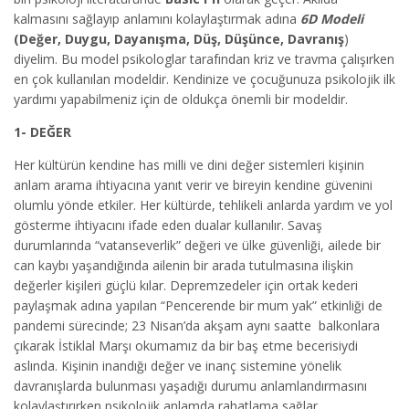
kalmasını sağlayıp anlamını kolaylaştırmak adına
6D Modeli
(Değer, Duygu, Dayanışma, Düş, Düşünce, Davranış
)
diyelim. Bu model psikologlar tarafından kriz ve travma çalışırken
en çok kullanılan modeldir. Kendinize ve çocuğunuza psikolojik ilk
yardımı yapabilmeniz için de oldukça önemli bir modeldir.
1- DEĞER
Her kültürün kendine has milli ve dini değer sistemleri kişinin
anlam arama ihtiyacına yanıt verir ve bireyin kendine güvenini
olumlu yönde etkiler. Her kültürde, tehlikeli anlarda yardım ve yol
gösterme ihtiyacını ifade eden dualar kullanılır. Savaş
durumlarında “vatanseverlik” değeri ve ülke güvenliği, ailede bir
can kaybı yaşandığında ailenin bir arada tutulmasına ilişkin
değerler kişileri güçlü kılar. Depremzedeler için ortak kederi
paylaşmak adına yapılan “Pencerende bir mum yak” etkinliği de
pandemi sürecinde; 23 Nisan’da akşam aynı saatte balkonlara
çıkarak İstiklal Marşı okumamız da bir baş etme becerisiydi
aslında. Kişinin inandığı değer ve inanç sistemine yönelik
davranışlarda bulunması yaşadığı durumu anlamlandırmasını
kolaylaştırırken psikolojik anlamda rahatlama sağlar.