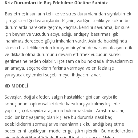
Kriz Durumları ile Baş Edebilme Gücüne Sahibiz
Baş etme; insanların tehlike ve stres durumlarından sıyrılabilmek
için gösterdiği davranışlardır. Kişinin; varlığını tehlikeye sokan belli
durumlarda harekete geçme, kaçma, kendini savunma, bir süre
için beynin ve vücudun acıyı, açlığı, endişeyi bastırması gibi
inanılmaz derecede güçlü imkanları vardır. Aslında bakıldığında
stresin bizi tehlikelerden koruyan bir yönü de var ancak aşırı tetik
ve dikkatli olma durumunu devam ettirmek vücudun sürekli
gerilmesine neden olabilir. İşte tam da bu noktada ihtiyaçlarımızı
anlamaya, seçeneklerin farkına varmaya ve en fazla işe
yarayacak eylemleri seçebilmeye ihtiyacımız var.
6D MODELİ
Savaşlar, doğal afetler, salgın hastalıklar gibi can kaybı ile
sonuçlanan toplumsal krizlerle karşı karşıya kalmış kişilerle
yapılmış çok sayıda araştırma bulunmaktadır. Araştırmacılar;
ciddi bir kriz yaşamış olan kişilere bu durumla nasıl baş
edebildiklerini sormuşlar ve insanların sık kullandığı baş etme
becerilerini açıklayan modeller geliştirmişlerdir. Bu modellerden
biri psikoloji literatüründe
Basic Ph
olarak geçer. Akılda