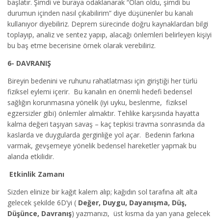
başlatır. Şimdi ve buraya odaklanarak “Olan oldu, şimdi bu
durumun içinden nasıl çıkabilirim” diye düşünenler bu kanalı
kullanıyor diyebiliriz. Deprem sürecinde doğru kaynaklardan bilgi
toplayıp, analiz ve sentez yapıp, alacağı önlemleri belirleyen kişiyi
bu baş etme becerisine örnek olarak verebiliriz.
6- DAVRANIŞ
Bireyin bedenini ve ruhunu rahatlatması için giriştiği her türlü
fiziksel eylemi içerir. Bu kanalın en önemli hedefi bedensel
sağlığın korunmasına yönelik (iyi uyku, beslenme, fiziksel
egzersizler gibi) önlemler almaktır. Tehlike karşısında hayatta
kalma değeri taşıyan savaş – kaç tepkisi travma sonrasında da
kaslarda ve duygularda gerginliğe yol açar. Bedenin farkına
varmak, gevşemeye yönelik bedensel hareketler yapmak bu
alanda etkilidir.
Etkinlik Zamanı
Sizden elinize bir kağıt kalem alıp; kağıdın sol tarafına alt alta
gelecek şekilde 6D’yi (
Değer, Duygu, Dayanışma, Düş,
Düşünce, Davranış
) yazmanızı, üst kısma da yan yana gelecek