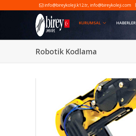
info@bireykoleji.k12.tr
,
info@bireykoleji.com
KURUMSAL
HABERLER
Robotik Kodlama