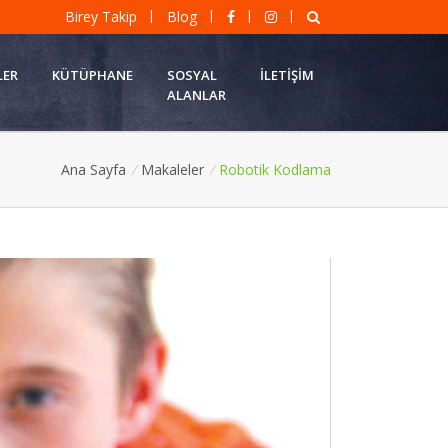
|
|
|
|
Birey Takip
Blog
LER
KÜTÜPHANE
SOSYAL
İLETIŞIM
ALANLAR
Ana Sayfa
/
Makaleler
/
Robotik Kodlama