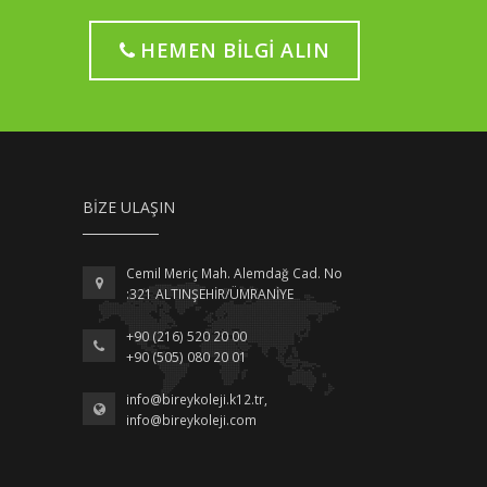
HEMEN BILGI ALIN
BIZE ULAŞIN
Cemil Meriç Mah. Alemdağ Cad. No
:321 ALTINŞEHİR/ÜMRANİYE
+90 (216) 520 20 00
+90 (505) 080 20 01
info@bireykoleji.k12.tr
,
info@bireykoleji.com