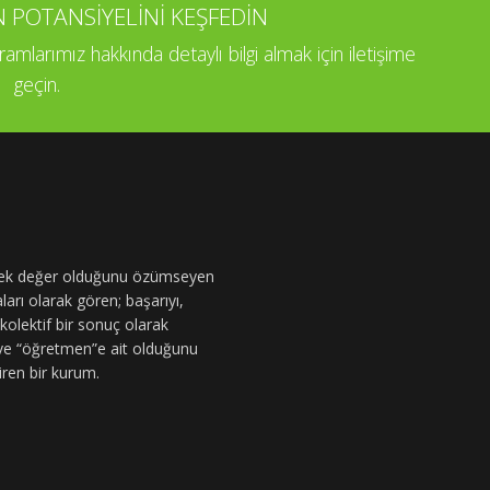
OTANSİYELİNİ KEŞFEDİN
larımız hakkında detaylı bilgi almak için iletişime
geçin.
e tek değer olduğunu özümseyen
arı olarak gören; başarıyı,
n kolektif bir sonuç olarak
 ve “öğretmen”e ait olduğunu
iren bir kurum.