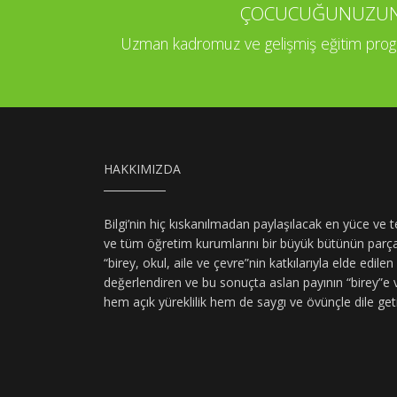
ÇOCUCUĞUNUZUN P
Uzman kadromuz ve gelişmiş eğitim program
HAKKIMIZDA
Bilgi’nin hiç kıskanılmadan paylaşılacak en yüce v
ve tüm öğretim kurumlarını bir büyük bütünün parçal
“birey, okul, aile ve çevre”nin katkılarıyla elde edile
değerlendiren ve bu sonuçta aslan payının “birey”e
hem açık yüreklilik hem de saygı ve övünçle dile get