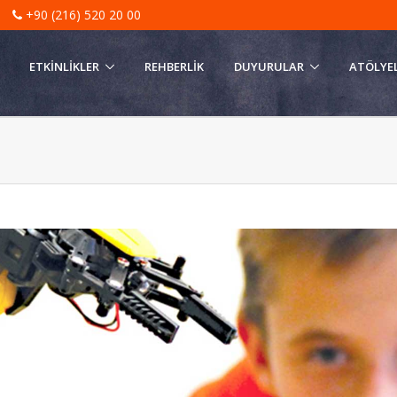
|
+90 (216) 520 20 00
ETKINLIKLER
REHBERLIK
DUYURULAR
ATÖLYE