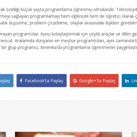
rtak özelliği küçük yaşta programlama öğrenmiş olmalarıdır. Teknoloji
ı görmeyi sağlayan programlamayı hem eğlenceli hem de öğretici olarak
 düşünme, problem çözebilme, olaylar arasındaki ilişkileri görebilme,
 programcılar, bunu kolaylaştırmak için çeşitli araçlar ve diller gel
mevcut. Aralarında dünyanın en meşhur programlcıları, aynı zamanda bü
 bir grup programcı, Amerika’da programlama öğrenmenin yaygınlaştırılm
aylaş
Facebook'ta Paylaş
Google+'ta Paylaş
Lin